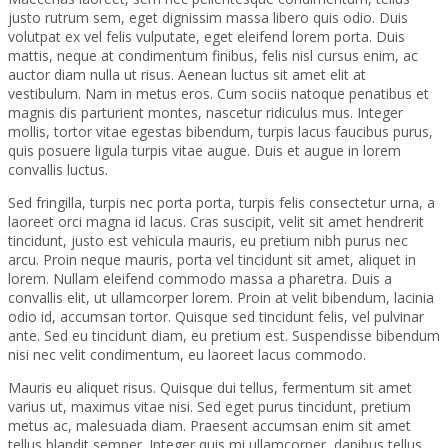
justo rutrum sem, eget dignissim massa libero quis odio. Duis
volutpat ex vel felis vulputate, eget eleifend lorem porta. Duis
mattis, neque at condimentum finibus, felis nisl cursus enim, ac
auctor diam nulla ut risus. Aenean luctus sit amet elit at
vestibulum. Nam in metus eros. Cum sociis natoque penatibus et
magnis dis parturient montes, nascetur ridiculus mus. Integer
mollis, tortor vitae egestas bibendum, turpis lacus faucibus purus,
quis posuere ligula turpis vitae augue. Duis et augue in lorem
convallis luctus.
Sed fringilla, turpis nec porta porta, turpis felis consectetur urna, a
laoreet orci magna id lacus. Cras suscipit, velit sit amet hendrerit
tincidunt, justo est vehicula mauris, eu pretium nibh purus nec
arcu. Proin neque mauris, porta vel tincidunt sit amet, aliquet in
lorem. Nullam eleifend commodo massa a pharetra. Duis a
convallis elit, ut ullamcorper lorem. Proin at velit bibendum, lacinia
odio id, accumsan tortor. Quisque sed tincidunt felis, vel pulvinar
ante. Sed eu tincidunt diam, eu pretium est. Suspendisse bibendum
nisi nec velit condimentum, eu laoreet lacus commodo.
Mauris eu aliquet risus. Quisque dui tellus, fermentum sit amet
varius ut, maximus vitae nisi. Sed eget purus tincidunt, pretium
metus ac, malesuada diam. Praesent accumsan enim sit amet
tellus blandit semper. Integer quis mi ullamcorper, dapibus tellus