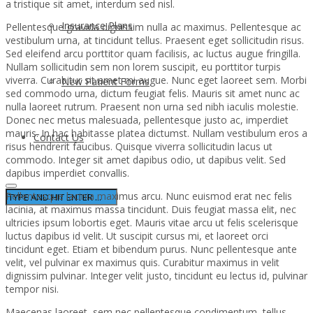
a tristique sit amet, interdum sed nisl.
Insurance Plans
Pellentesque gravida dignissim nulla ac maximus. Pellentesque ac
vestibulum urna, at tincidunt tellus. Praesent eget sollicitudin risus.
Sed eleifend arcu porttitor quam facilisis, ac luctus augue fringilla.
Nullam sollicitudin sem non lorem suscipit, eu porttitor turpis
viverra. Curabitur sit amet mi augue. Nunc eget laoreet sem. Morbi
New Patient Forms
sed commodo urna, dictum feugiat felis. Mauris sit amet nunc ac
nulla laoreet rutrum. Praesent non urna sed nibh iaculis molestie.
Donec nec metus malesuada, pellentesque justo ac, imperdiet
mauris. In hac habitasse platea dictumst. Nullam vestibulum eros a
Contact Us
risus hendrerit faucibus. Quisque viverra sollicitudin lacus ut
commodo. Integer sit amet dapibus odio, ut dapibus velit. Sed
dapibus imperdiet convallis.
Pellentesque lacinia maximus arcu. Nunc euismod erat nec felis
lacinia, at maximus massa tincidunt. Duis feugiat massa elit, nec
ultricies ipsum lobortis eget. Mauris vitae arcu ut felis scelerisque
luctus dapibus id velit. Ut suscipit cursus mi, et laoreet orci
tincidunt eget. Etiam et bibendum purus. Nunc pellentesque ante
velit, vel pulvinar ex maximus quis. Curabitur maximus in velit
dignissim pulvinar. Integer velit justo, tincidunt eu lectus id, pulvinar
tempor nisi.
Maecenas laoreet, sem nec pellentesque condimentum, tellus