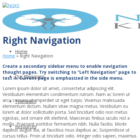
Right Navigation
Home
Home
»
Right Navigation
Create a secondary sidebar menu to enable navigation
thought pages. Try switching to “Left Navigation” page to
Our Physicians
test it. Current page is emphasized in the side menu.
Lorem ipsum dolor sit amet, consectetur adipiscing elit.
Vestibulum elementum condimentum rutrum. Nam ac lorem ut
arcu consequat imperdiet ut eget turpis. Vivamus malesuada
Telehealth
elementum dictum. Nullam vitae magna metus. Vestibulum eu
lorem at dolor sollicitudin porta. Sed tincidunt odio non metus
egestas, sed ornare elit eleifend. Maecenas finibus iaculis nisl a
mollis. Praesent porttitor fermentum nibh. Nulla facilisi. Morbi
Resources
dapibus augue dui, at faucibus risus dapibus ac. Suspendisse ut
cursus tellus. Proin ut tincidunt odio. Integer odio sapien, maximus